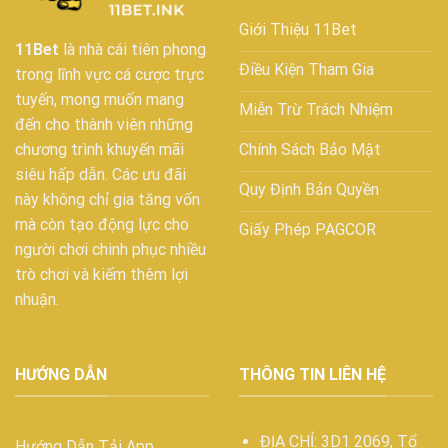
Giới Thiệu 11Bet
11Bet
là nhà cái tiên phong
Điều Kiện Tham Gia
trong lĩnh vực cá cược trực
tuyến, mong muốn mang
Miễn Trừ Trách Nhiệm
đến cho thành viên những
chương trình khuyến mãi
Chính Sách Bảo Mật
siêu hấp dẫn. Các ưu đãi
Quy Định Bản Quyền
này không chỉ gia tăng vốn
mà còn tạo động lực cho
Giấy Phép PAGCOR
người chơi chinh phục nhiều
trò chơi và kiếm thêm lợi
nhuận.
HƯỚNG DẪN
THÔNG TIN LIÊN HỆ
ĐỊA CHỈ: 3D1 2069, Tổ
Hướng Dẫn Tải App