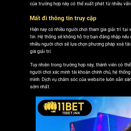
của trường hợp này có thể xuất phát từ nhiều vấn 
Mất đi thông tin truy cập
Hiện nay có nhiều người chơi tham gia giải trí tạ
tin. Hệ thống sẽ không hỗ trợ bạn đăng nhập nếu 
nhiều người chơi sẽ lựa chọn phương pháp xoá tài
gia giải trí.
Tuy nhiên trong trường hợp này, thành viên có th
người chơi xác minh tài khoản chính chủ, hệ thống
mình. Dịch vụ chăm sóc của website luôn sẵn sàn
sớm nhất.