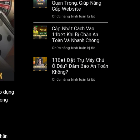
Tài
Sao
Quan Trọng, Giúp Nâng
Khoản
Nên
Cấp Website
11Bet
Cá
ở
Chức năng bình luận bị tắt
Vĩnh
Cược
11Bet
Viễn
Tại
Bảo
Chuẩn
11bet?
Cập Nhật Cách Vào
Trì:
100%
11bet Khi Bị Chặn An
Quy
Từ
Toàn Và Nhanh Chóng
Trình
Cao
ở
Chức năng bình luận bị tắt
Quan
Thủ
Cập
Trọng,
Nhật
Giúp
11Bet Đặt Trụ Máy Chủ
Cách
Nâng
Ở Đâu? Đảm Bảo An Toàn
Vào
Cấp
Không?
11bet
Website
ở
Chức năng bình luận bị tắt
Khi
11Bet
Bị
Đặt
Chặn
áp dụng
Trụ
An
rong
Máy
Toàn
Chủ
Và
Ở
Nhanh
Đâu?
Chóng
Đảm
Bảo
An
nhân
Toàn