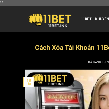
Chuyển
"
"
đến
nội
11BET
KHUYẾN
dung
Cách Xóa Tài Khoản 11B
ĐÃ ĐĂNG TRÊ
18
Th1