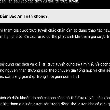
n, lấn sâu vào các dịch vụ giải trí trực tuyến.
? Đảm Bảo An Toàn Không?
hi tham gia cược trực tuyến chắc chắn cần áp dụng thao tác này
 hạn chế tối đa các rủi ro có thể phát sinh khi tham gia cược t
ử dụng các dịch vụ giải trí trực tuyến cũng sẽ tìm hiểu về
cách 
ững nguyên nhân thường gặp theo chuyên gia tổng hợp và chia sẻ
he, sẵn sàng giải đáp trong thời gian sớm nhất.
ách và điều khoản do nhà cái ban hành có thể đưa ra yêu cầu xóa
ên khi tham gia luôn được tôn trọng đồng thời được nhà cá giải 