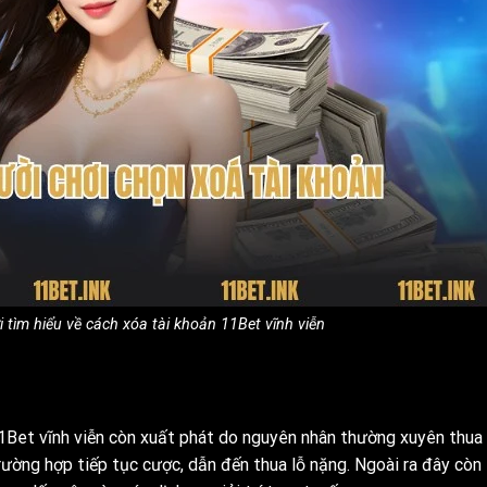
tìm hiểu về cách xóa tài khoản 11Bet vĩnh viễn
1Bet vĩnh viễn
còn xuất phát do nguyên nhân thường xuyên thua
rường hợp tiếp tục cược, dẫn đến thua lỗ nặng. Ngoài ra đây còn 