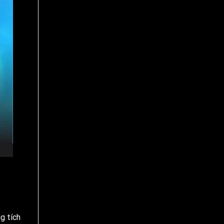
g tích