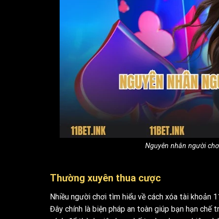
Nguyên nhân người chơi 
Thường xuyên thua cược
Nhiều người chơi tìm hiểu về
cách xóa tài khoản 1
Đây chính là biện pháp an toàn giúp bạn hạn chế t