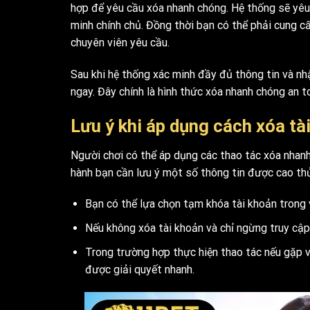
hợp để yêu cầu xóa nhanh chóng. Hệ thống sẽ yêu 
minh chính chủ. Đồng thời bạn có thể phải cung cấ
chuyên viên yêu cầu.
Sau khi hệ thống xác minh đầy đủ thông tin và nh
ngay. Đây chính là hình thức xóa nhanh chóng an t
Lưu ý khi áp dụng cách xóa tà
Người chơi có thể áp dụng các thao tác xóa nhanh 
hành bạn cần lưu ý một số thông tin được cao th
Bạn có thể lựa chọn tạm khóa tài khoản trong 
Nếu không xóa tài khoản và chỉ ngừng truy cập
Trong trường hợp thực hiện thao tác nếu gặp v
được giải quyết nhanh.