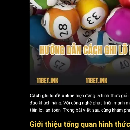
Cách ghi lô đề online
hiện đang là hình thức giải 
đảo khách hàng. Với công nghệ phát triển mạnh mẽ
tiện lợi, an toàn. Trong bài viết sau, cùng khám ph
Giới thiệu tổng quan hình thức