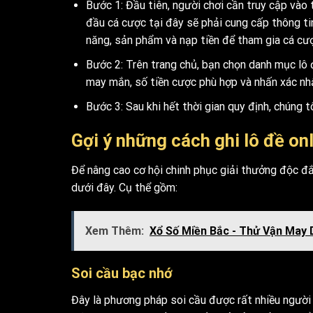
Bước 1: Đầu tiên, người chơi cần truy cập vào 
đầu cá cược tại đây sẽ phải cung cấp thông ti
năng, sản phẩm và nạp tiền để tham gia cá cượ
Bước 2: Trên trang chủ, bạn chọn danh mục lô đ
may mắn, số tiền cược phù hợp và nhấn xác nh
Bước 3: Sau khi hết thời gian quy định, chúng t
Gợi ý những cách ghi lô đề on
Để nâng cao cơ hội chinh phục giải thưởng độc đắ
dưới đây. Cụ thể gồm:
Xem Thêm:
Xổ Số Miền Bắc - Thử Vận May 
Soi cầu bạc nhớ
Đây là phương pháp soi cầu được rất nhiều người 