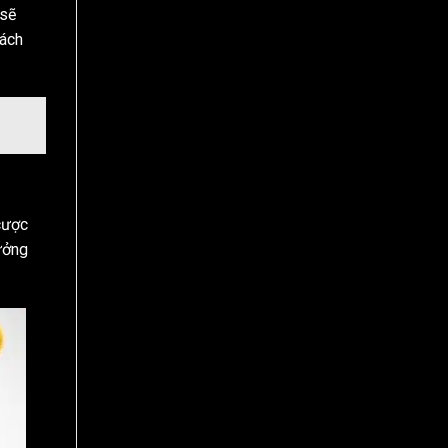
 sẽ
hách
cược
hưởng