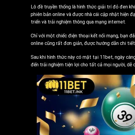
Lô đề truyền thống là hình thức giải trí đỏ đen k
phiên bản online và được nhà cái cập nhật hiện đại
triển và trải nghiệm thông qua mạng internet.
Chỉ với một chiếc điện thoại kết nối mạng, bạn đã
online
cũng rất đơn giản, được hướng dẫn chi tiế
Sau khi hình thức này có mặt tại 11bet, ngày càng
đến trải nghiệm tiện lợi cho tất cả mọi người, dễ 